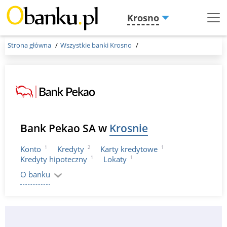
Krosno
Menu
Burger
Strona główna
Wszystkie banki Krosno
Bank Pekao SA w
Krosnie
1
2
1
Konto
Kredyty
Karty kredytowe
1
1
Kredyty hipoteczny
Lokaty
O banku