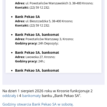
Adres:
ul. Powstańców Warszawskich 3, 38-400 Krosno;
Kontakt:
(22) 59 12 232;
Bank Pekao SA
Adres:
ul. Bieszczadzka 5, 38-400 Krosno;
Kontakt:
(22) 59 12 232;
Bank Pekao SA, bankomat
Adres:
Powstańców Warszawy 3, Krosno;
Godziny pracy:
24h Depozyty;
Bank Pekao SA, bankomat
Adres:
Lwowska 27, Krosno;
Godziny pracy:
24h.;
Bank Pekao SA, bankomat
Adres:
Stanisława Staszica 6, Krosno;
Godziny pracy:
24h;
Bank Pekao SA, bankomat
Na dzień 1 sierpień 2026 roku w Krosnie funkcjonuje 2
Adres:
Tysiąclecia 13, Krosno;
oddziały
i 4
bankomaty
banku „Bank Pekao SA".
Godziny pracy:
24h.;
Godziny otwarcia Bank Pekao SA w sobotę.