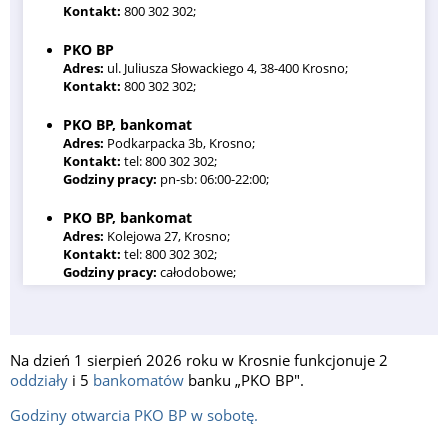
Kontakt:
800 302 302;
PKO BP
Adres:
ul. Juliusza Słowackiego 4, 38-400 Krosno;
Kontakt:
800 302 302;
PKO BP, bankomat
Adres:
Podkarpacka 3b, Krosno;
Kontakt:
tel: 800 302 302;
Godziny pracy:
pn-sb: 06:00-22:00;
PKO BP, bankomat
Adres:
Kolejowa 27, Krosno;
Kontakt:
tel: 800 302 302;
Godziny pracy:
całodobowe;
PKO BP, bankomat
Adres:
Bursaki 29a, Krosno;
Kontakt:
tel: 800 302 302;
Na dzień 1 sierpień 2026 roku w Krosnie funkcjonuje 2
Godziny pracy:
całodobowe;
oddziały
i 5
bankomatów
banku „PKO BP".
PKO BP, bankomat
Godziny otwarcia PKO BP w sobotę.
Adres:
Bieszczadzka 3, Krosno;
Kontakt:
tel: 800 302 302;