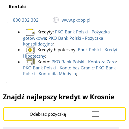
Godziny pracy:
całodobowe;
Kontakt
PKO BP, bankomat
Adres:
Juliusza Słowackiego 4, Krosno;
800 302 302
www.pkobp.pl
Kontakt:
tel: 800 302 302;
Godziny pracy:
całodobowe;
Kredyty:
PKO Bank Polski - Pożyczka
gotówkowa
;
PKO Bank Polski - Pożyczka
konsolidacyjna
;
Kredyty hipoteczny:
Bank Polski - Kredyt
Hipoteczny
;
Konto:
PKO Bank Polski - Konto za Zero
;
PKO Bank Polski - Konto bez Granic
;
PKO Bank
Polski - Konto dla Młodych
;
`
Znajdź najlepszy kredyt w Krosnie
Odebrać pożyczkę
Menu
Burger