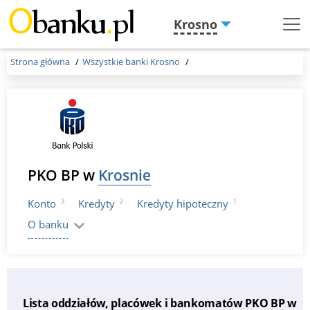
Krosno
Menu
Burger
Strona główna
Wszystkie banki Krosno
PKO BP w
Krosnie
3
2
1
Konto
Kredyty
Kredyty hipoteczny
O banku
Lista oddziałów, placówek i bankomatów PKO BP w