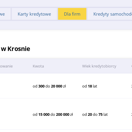
we
Karty kredytowe
Dla firm
Kredyty samocho
 w Krosnie
towanie
Kwota
Wiek kredytobiorcy
od
300
do
20 000
zł
od
18
lat
od
15 000
do
200 000
zł
od
20
do
75
lat