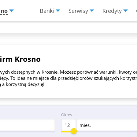
sno
Banki
Serwisy
Kredyty
Menu
Burger
firm Krosno
mowych dostępnych w Krosnie. Możesz porównać warunki, kwoty or
ięcy. To idealne miejsce dla przedsiębiorców szukających korzyst
ą a korzystną decyzję!
Okres
mies.