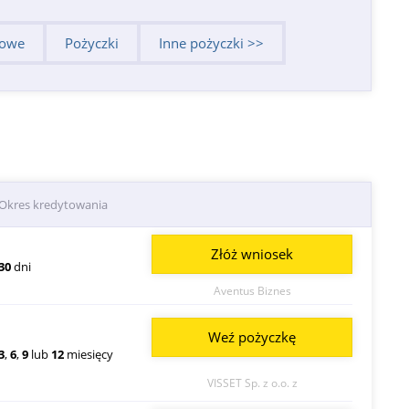
dowe
Pożyczki
Inne pożyczki >>
Okres kredytowania
Złóż wniosek
30
dni
Aventus Biznes
Weź pożyczkę
3
,
6
,
9
lub
12
miesięcy
VISSET Sp. z o.o. z