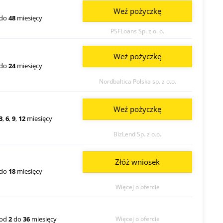
Weź pożyczkę
do
48
miesięcy
PSFLoans Sp. z o. o.
Weź pożyczkę
do
24
miesięcy
Nordbaltica Polska sp. z o.o.
Weź pożyczkę
3
,
6
,
9
,
12
miesięcy
BizLend Sp. z o.o.
Złóż wniosek
do
18
miesięcy
Więcej o ofercie
od
2
do
36
miesięcy
Więcej o ofercie