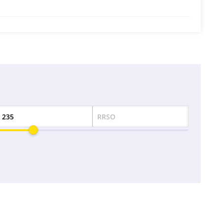
RRSO
Odsetek