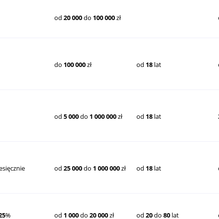
od
20 000
do
100 000
zł
do
100 000
zł
od
18
lat
od
5 000
do
1 000 000
zł
od
18
lat
esięcznie
od
25 000
do
1 000 000
zł
od
18
lat
25
%
od
1 000
do
20 000
zł
od
20
do
80
lat