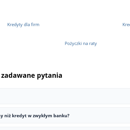
Kredyty dla firm
Kre
Pożyczki na raty
to zadawane pytania
ca możliwości finansowania. Warto najpierw poznać powód odmowy 
 słaba historia w BIK lub brak zabezpieczeń. Bank ma obowiązek po
rmy niż kredyt w zwykłym banku?
a niż kredyt w tradycyjnym banku — różnica w kosztach często wy