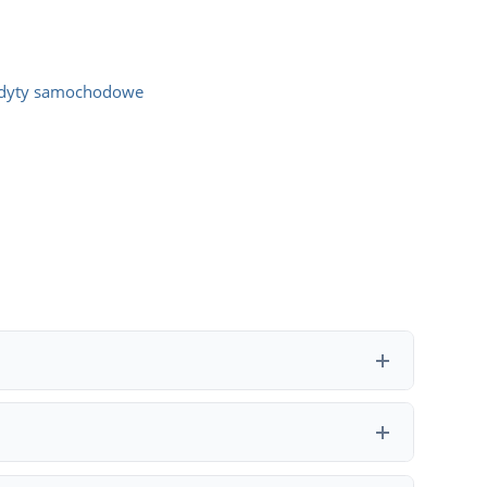
dyty samochodowe
– najczęstsze przyczyny to zbyt krótki czas prowadzenia
informować, dlaczego decyzja była negatywna – ta wiedza
nosi od kilku do nawet kilkudziesięciu procent w skali