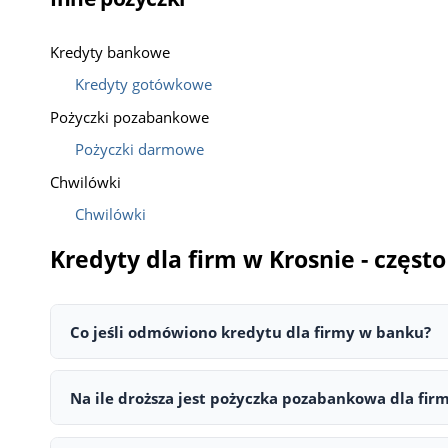
Kredyty bankowe
Kredyty gotówkowe
Pożyczki pozabankowe
Pożyczki darmowe
Chwilówki
Chwilówki
Kredyty dla firm w Krosnie - częs
Co jeśli odmówiono kredytu dla firmy w banku?
Jeśli bank odmówił kredytu dla firmy, nie oznacza to koń
działalności, niska zdolność kredytowa, zaległości w ZUS,
Na ile droższa jest pożyczka pozabankowa dla fi
pomoże Ci przygotować się lepiej do kolejnej próby.
Pożyczka pozabankowa dla firmy może być znacznie droższ