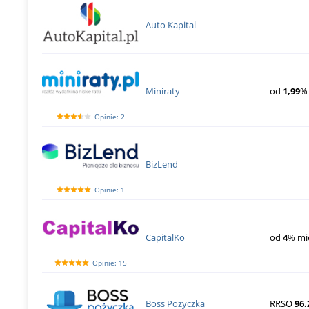
Auto Kapital
Miniraty
od
1,99
%
Opinie: 2
BizLend
Opinie: 1
CapitalKo
od
4
% mi
Opinie: 15
Boss Pożyczka
RRSO
96.