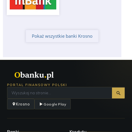
Pokaż wszystkie banki Krosno
PORTAL FINANSOWY POLSKI
Krosno
Google Play
Banki
Kredyty