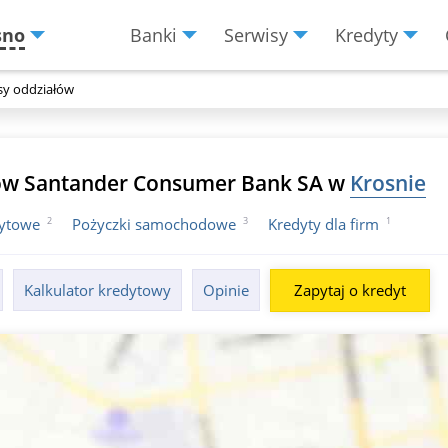
sno
Banki
Serwisy
Kredyty
Menu
Burger
sy oddziałów
łów Santander Consumer Bank SA w
Krosnie
2
3
1
dytowe
Pożyczki samochodowe
Kredyty dla firm
Kalkulator kredytowy
Opinie
Zapytaj o kredyt